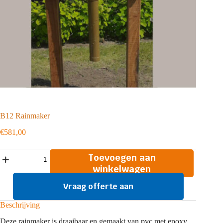
B12 Rainmaker
€
581,00
B12
Toevoegen aan
Rainmaker
winkelwagen
aantal
Vraag offerte aan
Beschrijving
Deze rainmaker is draaibaar en gemaakt van pvc met epoxy