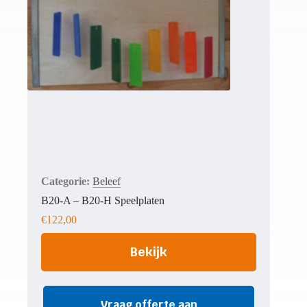
Beleef
B20-A – B20-H Speelplaten
€
122,00
Bekijk
Vraag offerte aan