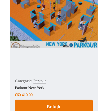
Parkour
Parkour New York
€
60.410,00
Bekijk