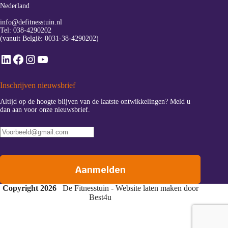
Nederland
info@defitnesstuin.nl
Tel:
038-4290202
(vanuit België:
0031-38-4290202
)
LinkedIn
Facebook
Instagram
YouTube
Inschrijven nieuwsbrief
Altijd op de hoogte blijven van de laatste ontwikkelingen? Meld u
dan aan voor onze nieuwsbrief.
Copyright 2026
De Fitnesstuin - Website laten maken door
Best4u