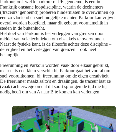
Parkour, ook wel le parkour of PK genoemd, is een in
Frankrijk ontstane loopdiscipline, waarin de deelnemers
(’traceurs’ genoemd) proberen hindernissen te overwinnen op
een zo vloeiend en snel mogelijke manier. Parkour kan vrijwel
overal worden beoefend, maar dit gebeurt voornamelijk in
steden in de buitenlucht.
Het doel van Parkour is het verleggen van grenzen door
middel van vele technieken om obstakels te overwinnen.
Naast de fysieke kant, is de filosofie achter deze discipline –
de vrijheid en het verleggen van grenzen – ook heel
belangrijk.
Freerunning en Parkour worden vaak door elkaar gebruikt,
maar er is een klein verschil: bij Parkour gaat het vooral om
snel vooruitkomen, bij freerunning om de eigen creativiteit.
De freerunner maakt salto’s en draaiingen, de traceur laat ze
(vaak) achterwege omdat dit soort sprongen de tijd die hij
nodig heeft om van A naar B te komen kan verlengen.