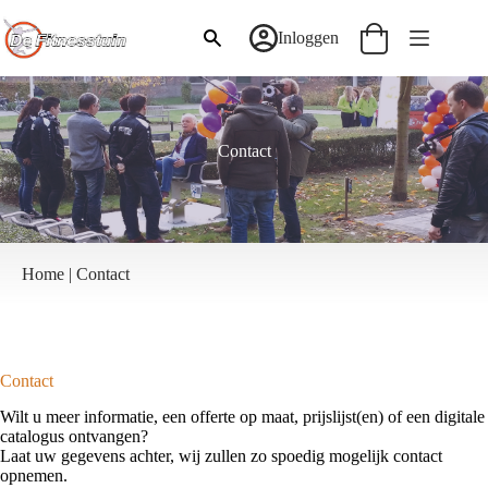
Ga
naar
Inloggen
Winkelwagen
de
inhoud
Contact
Home
|
Contact
Contact
Wilt u meer informatie, een offerte op maat, prijslijst(en) of een digitale
catalogus ontvangen?
Laat uw gegevens achter, wij zullen zo spoedig mogelijk contact
opnemen.