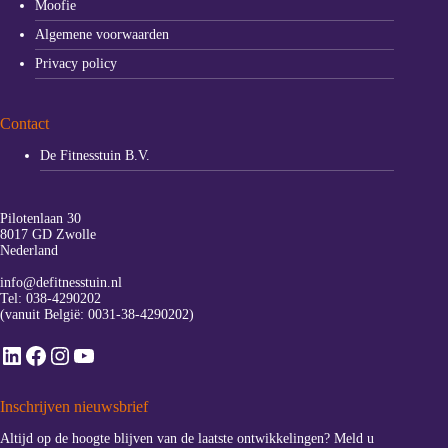
Moofie
Algemene voorwaarden
Privacy policy
Contact
De Fitnesstuin B.V.
Pilotenlaan 30
8017 GD Zwolle
Nederland
info@defitnesstuin.nl
Tel:
038-4290202
(vanuit België:
0031-38-4290202
)
LinkedIn
Facebook
Instagram
YouTube
Inschrijven nieuwsbrief
Altijd op de hoogte blijven van de laatste ontwikkelingen? Meld u