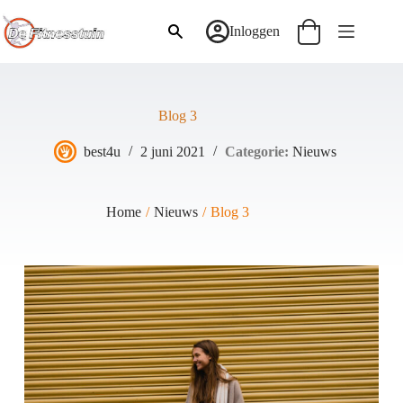
Ga
naar
Inloggen
Winkelwagen
de
inhoud
Blog 3
best4u
2 juni 2021
Nieuws
Home
/
Nieuws
/
Blog 3