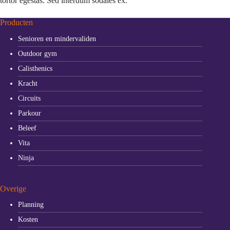
tortor egestas. Sed interdum sodales ex.
Producten
Senioren en mindervaliden
Outdoor gym
Calisthenics
Kracht
Circuits
Parkour
Beleef
Vita
Ninja
Overige
Planning
Kosten