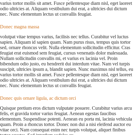
varius tortor mollis sit amet. Fusce pellentesque diam nisl, eget laoreet
odio ultricies at. Aliquam vestibulum dui erat, a ultricies dui dictum
nec. Nunc elementum lectus ut convallis feugiat.
Donec magna massa
volutpat vitae tempus varius, facilisis nec tellus. Curabitur vel luctus
sapien. Aliquam id sapien quam. Nam purus risus, tempus quis tortor
sed, ornare rhoncus velit. Nulla elementum sollicitudin efficitur. Cras
feugiat erat euismod sem feugiat, cursus venenatis dolor malesuada.
Nullam sollicitudin convallis mi, et varius ex lacinia vel. Proin
bibendum odio justo, eu hendrerit dui interdum vitae. Nam vel turpis
suscipit, ultricies ipsum a, blandit sapien. Nunc maximus nisl tellus, eu
varius tortor mollis sit amet. Fusce pellentesque diam nisl, eget laoreet
odio ultricies at. Aliquam vestibulum dui erat, a ultricies dui dictum
nec. Nunc elementum lectus ut convallis feugiat.
Donec quis ornare ligula, ac dictum orci
Quisque pretium eros dictum vulputate posuere. Curabitur varius arcu
felis, et gravida tortor varius feugiat. Aenean egestas faucibus
elementum. Suspendisse potenti. Aenean eu porta mi, lacinia vehicula
quam. Proin a rhoncus tortor. Donec non dui a nisi eleifend auctor eu
vitae orci. Nam consequat enim nec turpis volutpat, aliquet finibus