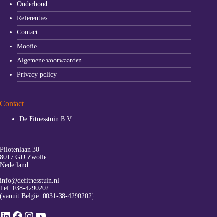
Onderhoud
Referenties
Contact
Moofie
Algemene voorwaarden
Privacy policy
Contact
De Fitnesstuin B.V.
Pilotenlaan 30
8017 GD Zwolle
Nederland
info@defitnesstuin.nl
Tel:
038-4290202
(vanuit België:
0031-38-4290202
)
LinkedIn
Facebook
Instagram
YouTube