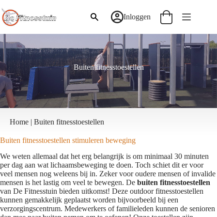
Ga
naar
Inloggen
Winkelwagen
de
inhoud
Buiten fitnesstoestellen
Home
|
Buiten fitnesstoestellen
Buiten fitnesstoestellen stimuleren beweging
We weten allemaal dat het erg belangrijk is om minimaal 30 minuten
per dag aan wat lichaamsbeweging te doen. Toch schiet dit er voor
veel mensen nog weleens bij in. Zeker voor oudere mensen of invalide
mensen is het lastig om veel te bewegen. De
buiten fitnesstoestellen
van
De Fitnesstuin
bieden uitkomst! Deze outdoor fitnesstoestellen
kunnen gemakkelijk geplaatst worden bijvoorbeeld bij een
verzorgingscentrum. Medewerkers of familieleden kunnen de senioren