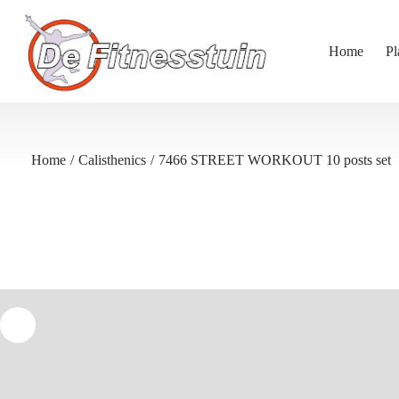
Ga
naar
de
Home
Pl
inhoud
Home
/
Calisthenics
/
7466 STREET WORKOUT 10 posts set