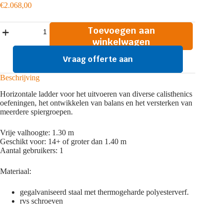
€
2.068,00
7474
Toevoegen aan
Monkey
winkelwagen
bar
aantal
Vraag offerte aan
Beschrijving
Horizontale ladder voor het uitvoeren van diverse calisthenics
oefeningen, het ontwikkelen van balans en het versterken van
meerdere spiergroepen.
Vrije valhoogte: 1.30 m
Geschikt voor:
14+ of groter dan 1.40 m
Aantal gebruikers:
1
Materiaal:
gegalvaniseerd staal met thermogeharde polyesterverf.
rvs schroeven