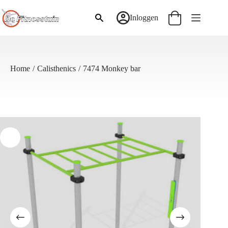
Ga
naar
Inloggen
Winkelwagen
de
inhoud
Home
/
Calisthenics
/
7474 Monkey bar