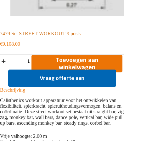
7479 Set STREET WORKOUT 9 posts
€
9.108,00
7479
Toevoegen aan
Set
winkelwagen
STREET
WORKOUT
Vraag offerte aan
9
posts
aantal
Beschrijving
Calisthenics workout-apparatuur voor het ontwikkelen van
flexibiliteit, spierkracht, spieruithoudingsvermogen, balans en
coördinatie. Deze street workout set bestaat uit straight bar, zig
zag, monkey bar, wall bars, dance pole, vertical bar, wide pull
up bars, ascending monkey bar, steady rings, corbel bar.
Vrije valhoogte: 2.00 m