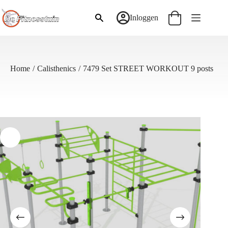
Ga
naar
Inloggen
Winkelwagen
de
inhoud
Home
/
Calisthenics
/
7479 Set STREET WORKOUT 9 posts