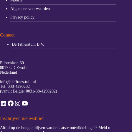
Moofie
Algemene voorwaarden
Privacy policy
Contact
De Fitnesstuin B.V.
Pilotenlaan 30
8017 GD Zwolle
Nederland
info@defitnesstuin.nl
Tel:
038-4290202
(vanuit België:
0031-38-4290202
)
LinkedIn
Facebook
Instagram
YouTube
Inschrijven nieuwsbrief
Altijd op de hoogte blijven van de laatste ontwikkelingen? Meld u