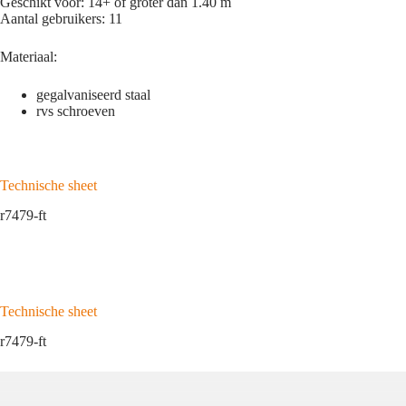
Geschikt voor:
14+ of groter dan 1.40 m
Aantal gebruikers:
11
Materiaal:
gegalvaniseerd staal
rvs schroeven
Technische sheet
r7479-ft
Technische sheet
r7479-ft