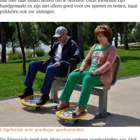
dan mee naar buiten nemen om te oefenen! Onze toestellen zijn
handgemaakt en zijn niet alleen goed voor uw spieren en botten, maar
prikkelen ook uw zintuigen.
Uitgebreide serie goedkope speeltoestellen
De Fitnesstuin biedt niet alleen voor ouderen speeltoestellen aan. Ook