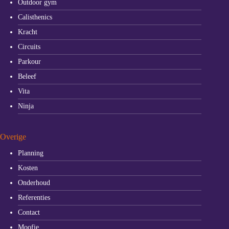
Outdoor gym
Calisthenics
Kracht
Circuits
Parkour
Beleef
Vita
Ninja
Overige
Planning
Kosten
Onderhoud
Referenties
Contact
Moofie