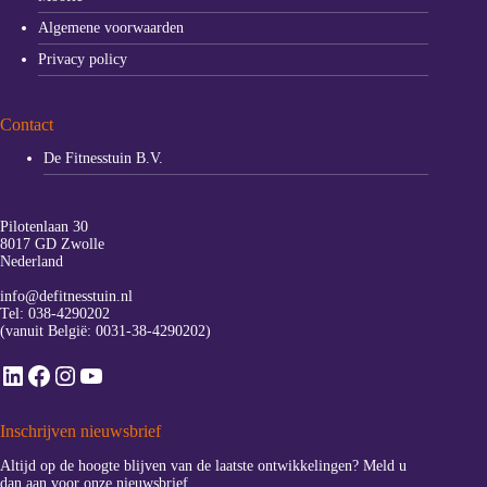
Algemene voorwaarden
Privacy policy
Contact
De Fitnesstuin B.V.
Pilotenlaan 30
8017 GD Zwolle
Nederland
info@defitnesstuin.nl
Tel:
038-4290202
(vanuit België:
0031-38-4290202
)
LinkedIn
Facebook
Instagram
YouTube
Inschrijven nieuwsbrief
Altijd op de hoogte blijven van de laatste ontwikkelingen? Meld u
dan aan voor onze nieuwsbrief.