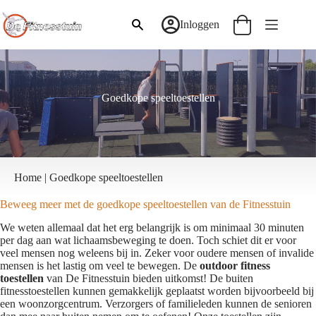
Ga
naar
Inloggen
Winkelwagen
de
inhoud
Goedkope speeltoestellen
Home
|
Goedkope speeltoestellen
Beweeg meer met de goedkope speeltoestellen van de Fitnesstuin
We weten allemaal dat het erg belangrijk is om minimaal 30 minuten
per dag aan wat lichaamsbeweging te doen. Toch schiet dit er voor
veel mensen nog weleens bij in. Zeker voor oudere mensen of invalide
mensen is het lastig om veel te bewegen. De
outdoor fitness
toestellen
van
De Fitnesstuin
bieden uitkomst! De buiten
fitnesstoestellen kunnen gemakkelijk geplaatst worden bijvoorbeeld bij
een woonzorgcentrum. Verzorgers of familieleden kunnen de senioren