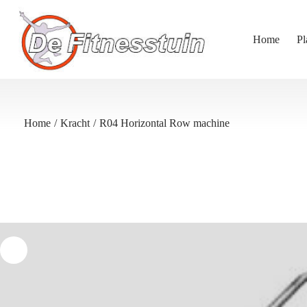
Ga
naar
de
Home
Pl
inhoud
Home
/
Kracht
/
R04 Horizontal Row machine