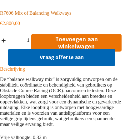
R7606 Mix of Balancing Walkways
€
2.800,00
R7606
Toevoegen aan
Mix
winkelwagen
of
Balancing
Vraag offerte aan
Walkways
aantal
Beschrijving
De “balance walkway mix” is zorgvuldig ontworpen om de
stabiliteit, coördinatie en behendigheid van gebruikers op
Obstacle Course Racing (OCR)-parcoursen te testen. Deze
loopbruggen bieden een verscheidenheid aan breedtes en
oppervlakken, wat zorgt voor een dynamische en gevarieerde
uitdaging. Elke loopbrug is ontworpen met hoogwaardige
materialen en is voorzien van antislipplatforms voor een
veilige grip tijdens gebruik, wat gebruikers een spannende
maar veilige ervaring biedt.
Vrije valhoogte: 0.32 m