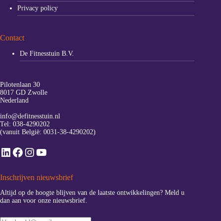
Privacy policy
Contact
De Fitnesstuin B.V.
Pilotenlaan 30
8017 GD Zwolle
Nederland
info@defitnesstuin.nl
Tel:
038-4290202
(vanuit België:
0031-38-4290202
)
LinkedIn
Facebook
Instagram
YouTube
Inschrijven nieuwsbrief
Altijd op de hoogte blijven van de laatste ontwikkelingen? Meld u
dan aan voor onze nieuwsbrief.