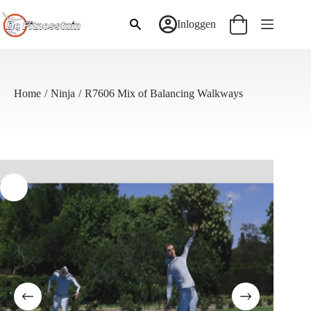
Ga
naar
Inloggen
Winkelwagen
de
inhoud
Home
/
Ninja
/
R7606 Mix of Balancing Walkways