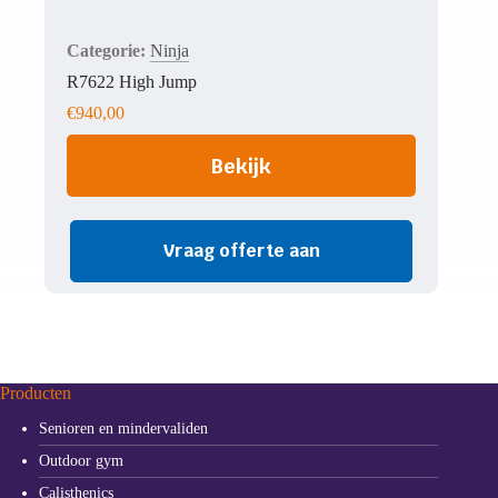
Ninja
R7622 High Jump
€
940,00
Bekijk
Vraag offerte aan
Producten
Senioren en mindervaliden
Outdoor gym
Calisthenics