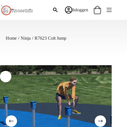
Ga
naar
Inloggen
Winkelwagen
de
inhoud
Home
/
Ninja
/
R7623 Colt Jump