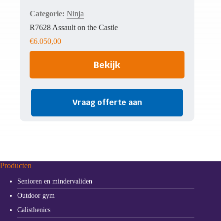
Ninja
R7628 Assault on the Castle
€
6.050,00
Bekijk
Vraag offerte aan
Producten
Senioren en mindervaliden
Outdoor gym
Calisthenics