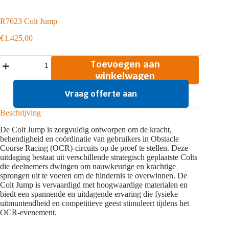
R7623 Colt Jump
€
1.425,00
R7623
Toevoegen aan
Colt
winkelwagen
Jump
aantal
Vraag offerte aan
Beschrijving
De Colt Jump is zorgvuldig ontworpen om de kracht,
behendigheid en coördinatie van gebruikers in Obstacle
Course Racing (OCR)-circuits op de proef te stellen. Deze
uitdaging bestaat uit verschillende strategisch geplaatste Colts
die deelnemers dwingen om nauwkeurige en krachtige
sprongen uit te voeren om de hindernis te overwinnen. De
Colt Jump is vervaardigd met hoogwaardige materialen en
biedt een spannende en uitdagende ervaring die fysieke
uitmuntendheid en competitieve geest stimuleert tijdens het
OCR-evenement.