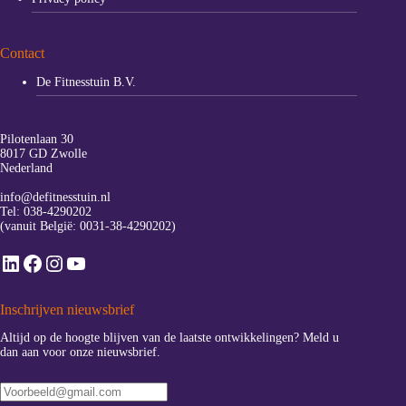
Contact
De Fitnesstuin B.V.
Pilotenlaan 30
8017 GD Zwolle
Nederland
info@defitnesstuin.nl
Tel:
038-4290202
(vanuit België:
0031-38-4290202
)
LinkedIn
Facebook
Instagram
YouTube
Inschrijven nieuwsbrief
Altijd op de hoogte blijven van de laatste ontwikkelingen? Meld u
dan aan voor onze nieuwsbrief.