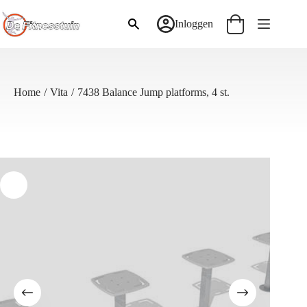
Ga
naar
Inloggen
Winkelwagen
de
inhoud
Home
/
Vita
/
7438 Balance Jump platforms, 4 st.