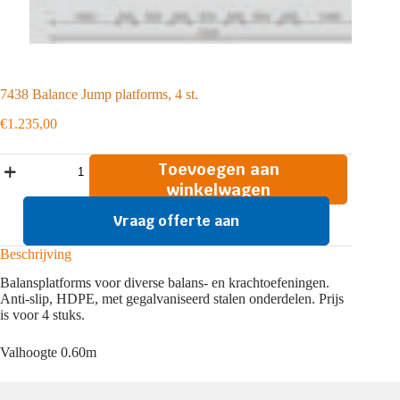
7438 Balance Jump platforms, 4 st.
€
1.235,00
7438
Toevoegen aan
Balance
winkelwagen
Jump
platforms,
Vraag offerte aan
4
st.
aantal
Beschrijving
Balansplatforms voor diverse balans- en krachtoefeningen.
Anti-slip, HDPE, met gegalvaniseerd stalen onderdelen. Prijs
is voor 4 stuks.
Valhoogte 0.60m