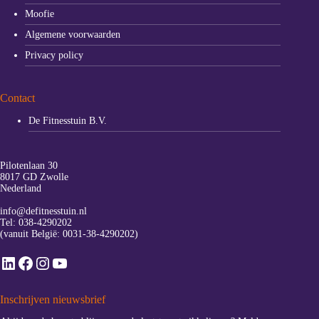
Moofie
Algemene voorwaarden
Privacy policy
Contact
De Fitnesstuin B.V.
Pilotenlaan 30
8017 GD Zwolle
Nederland
info@defitnesstuin.nl
Tel:
038-4290202
(vanuit België:
0031-38-4290202
)
LinkedIn
Facebook
Instagram
YouTube
Inschrijven nieuwsbrief