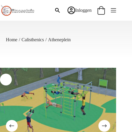
Ga
naar
Inloggen
Winkelwagen
de
inhoud
Home
/
Calisthenics
/
Atheneplein