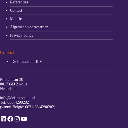
Referenties
Contact
Moofie
Algemene voorwaarden
Privacy policy
Contact
De Fitnesstuin B.V.
Pilotenlaan 30
8017 GD Zwolle
Nederland
info@defitnesstuin.nl
Tel:
038-4290202
(vanuit België:
0031-38-4290202
)
LinkedIn
Facebook
Instagram
YouTube